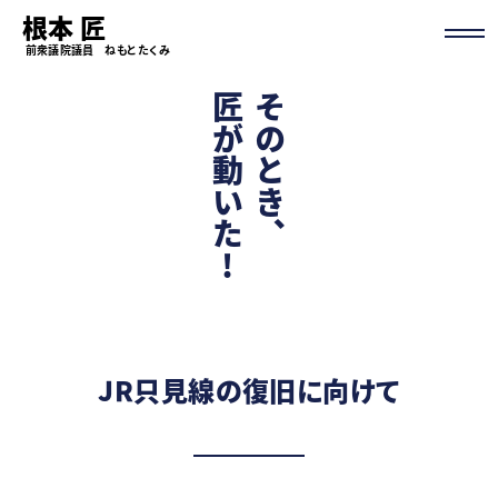
根本 匠
前衆議院議員 ねもと たくみ
匠が動いた!
そのとき、
JR只見線の復旧に向けて