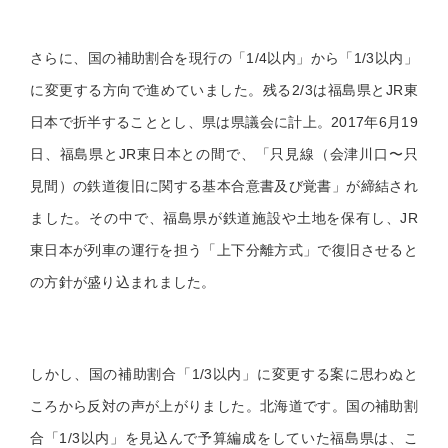
さらに、国の補助割合を現行の「1/4以内」から「1/3以内」
に変更する方向で進めていました。残る2/3は福島県とJR東
日本で折半することとし、県は県議会に計上。2017年6月19
日、福島県とJR東日本との間で、「只見線（会津川口〜只
見間）の鉄道復旧に関する基本合意書及び覚書」が締結され
ました。その中で、福島県が鉄道施設や土地を保有し、JR
東日本が列車の運行を担う「上下分離方式」で復旧させると
の方針が盛り込まれました。
しかし、国の補助割合「1/3以内」に変更する案に思わぬと
ころから反対の声が上がりました。北海道です。国の補助割
合「1/3以内」を見込んで予算編成をしていた福島県は、こ