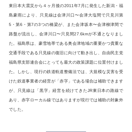
東日本大震災から４ヶ月後の2011年7月に発生した新潟・福
島豪雨により、只見線は会津川口〜会津大塩間で只見川第
5・第6・第7の3つの橋梁が、また会津坂本〜会津柳津間で
路盤が流出し、会津川口〜只見間27.6kmが不通となりまし
た。福島県は、豪雪地帯である奥会津地域の重要かつ貴重な
交通手段である只見線の復旧に向けて動き出し、自由民主党
福島県支部連合会にとっても最大の政策課題に位置付けまし
た。しかし、現行の鉄道軌道整備法では、大規模な災害を受
けた鉄道事業者の経営が「赤字」である場合は補助できます
が、只見線は「黒字」経営を続けてきたJR東日本の路線で
あり、赤字ローカル線ではありますが現行では補助の対象外
でした。