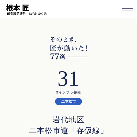
根本 匠
前衆議院議員 ねもと たくみ
31
#インフラ整備
二本松市
岩代地区
二本松市道「存伋線」